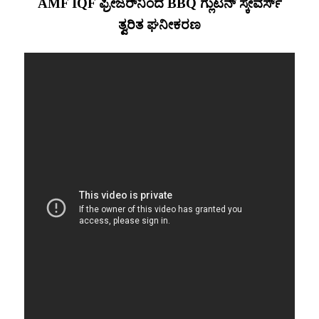
AMF IQF ಫ್ರೀಜರ್‌ನಿಂದ BBQ ಗ್ಲುಟನ್ ಸ್ಕೇವರ್ಸ್
ತ್ವರಿತ ಘನೀಕರಣ