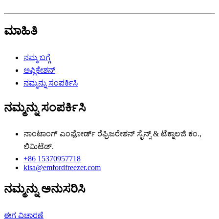
ಮಾಹಿತಿ
ನಮ್ಮ ಬಗ್ಗೆ
ಅಪ್ಲಿಕೇಶನ್
ನಮ್ಮನ್ನು ಸಂಪರ್ಕಿಸಿ
ನಮ್ಮನ್ನು ಸಂಪರ್ಕಿಸಿ
ನಾಂಟಾಂಗ್ ಎಂಫೋರ್ಡ್ ರೆಫ್ರಿಜರೇಶನ್ ಸೈನ್ಸ್ & ಟೆಕ್ನಾಲಜಿ ಕಂ.,
ಲಿಮಿಟೆಡ್.
+86 15370957718
kisa@emfordfreezer.com
ನಮ್ಮನ್ನು ಅನುಸರಿಸಿ
ಈಗ ವಿಚಾರಣೆ