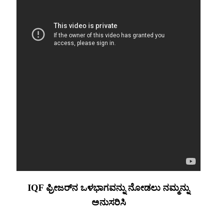
IQF ಫ್ರೀಜರ್‌ನ ಒಳಭಾಗವನ್ನು ನೋಡಲು ನಮ್ಮನ್ನು
ಅನುಸರಿಸಿ