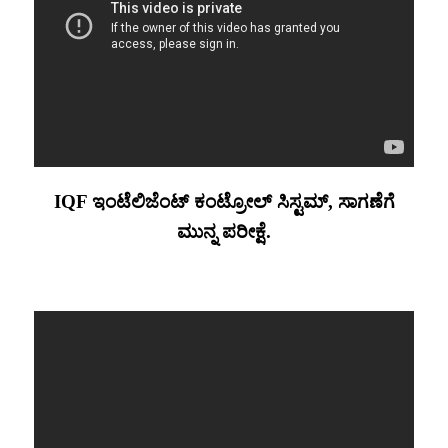
IQF ಇಂಟೆಲಿಜೆಂಟ್ ಕಂಟ್ರೋಲ್ ಸಿಸ್ಟಮ್, ಸಾಗಣೆಗೆ
ಮುನ್ನ ಪರೀಕ್ಷೆ.