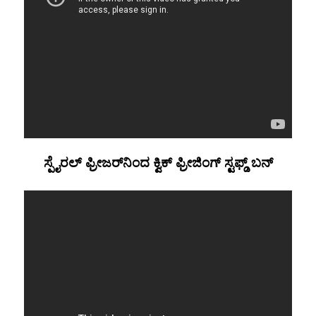
ಸ್ಪೈರಲ್ ಫ್ರೀಜರ್‌ನಿಂದ ಕ್ವಿಕ್ ಫ್ರೀಜಿಂಗ್ ಸ್ಟಫ್ಡ್ ಬನ್