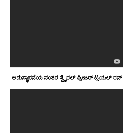
ಅನುಸ್ಥಾಪನೆಯ ನಂತರ ಸ್ಪೈರಲ್ ಫ್ರೀಜರ್ ಟ್ರಯಲ್ ರನ್