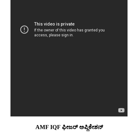
AMF IQF ಫೀಜರ್ ಅಪ್ಲಿಕೇಶನ್