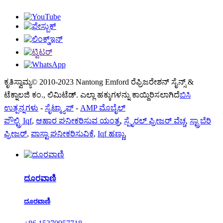
ಕೃತಿಸ್ವಾಮ್ಯ© 2010-2023 Nantong Emford ರೆಫ್ರಿಜರೇಶನ್ ಸೈನ್ಸ್ &
ಟೆಕ್ನಾಲಜಿ ಕಂ., ಲಿಮಿಟೆಡ್. ಎಲ್ಲಾ ಹಕ್ಕುಗಳನ್ನು ಕಾಯ್ದಿರಿಸಲಾಗಿದೆ
ಬಿಸಿ
ಉತ್ಪನ್ನಗಳು
-
ಸೈಟ್ಮ್ಯಾಪ್
-
AMP ಮೊಬೈಲ್
ಪೌಲ್ಟ್ರಿ Iqf
,
ಆಹಾರ ಘನೀಕರಿಸುವ ಯಂತ್ರ
,
ಸ್ಪೈರಲ್ ಫ್ರೀಜರ್ ವೆಚ್ಚ
,
ಸ್ಟ್ರಾಬೆರಿ
ಫ್ರೀಜರ್
,
ಪಾಸ್ಟಾ ಘನೀಕರಿಸುವಿಕೆ
,
Iqf ಹಣ್ಣು
,
ದೂರವಾಣಿ
ದೂರವಾಣಿ