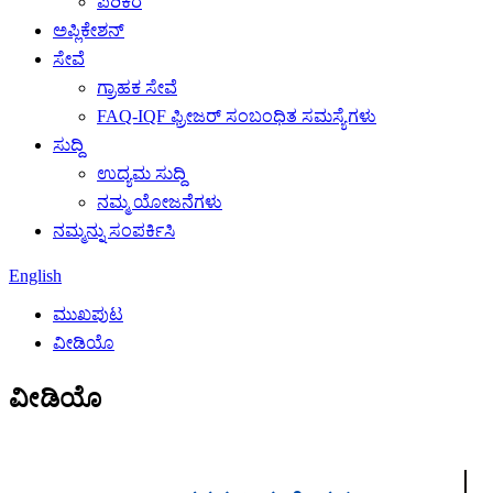
ಪರಿಕರ
ಅಪ್ಲಿಕೇಶನ್
ಸೇವೆ
ಗ್ರಾಹಕ ಸೇವೆ
FAQ-IQF ಫ್ರೀಜರ್ ಸಂಬಂಧಿತ ಸಮಸ್ಯೆಗಳು
ಸುದ್ದಿ
ಉದ್ಯಮ ಸುದ್ದಿ
ನಮ್ಮ ಯೋಜನೆಗಳು
ನಮ್ಮನ್ನು ಸಂಪರ್ಕಿಸಿ
English
ಮುಖಪುಟ
ವೀಡಿಯೊ
ವೀಡಿಯೊ