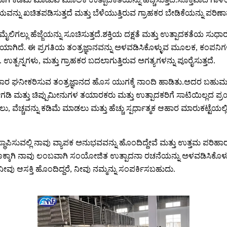
ಯವನ್ನು ಖಚಿತಪಡಿಸುತ್ತದೆ ಮತ್ತು ಬೆಳೆಯುತ್ತಿರುವ ಗ್ರಾಹಕರ ಬೇಡಿಕೆಯನ್ನು ಪರಿಣ
ಿಗಲ್ಲು ಹೆಜ್ಜೆಯನ್ನು ಸೂಚಿಸುತ್ತದೆ.ಶಕ್ತಿಯ ದಕ್ಷತೆ ಮತ್ತು ಉತ್ಪಾದಕತೆಯ ಸು
ಾಗಿದೆ. ಈ ಪ್ರಗತಿಯ ತಂತ್ರಜ್ಞಾನವನ್ನು ಅಳವಡಿಸಿಕೊಳ್ಳುವ ಮೂಲಕ, ಕಂಪನಿಗಳು
ನ್ನಗಳು, ಮತ್ತು ಗ್ರಾಹಕರ ಬದಲಾಗುತ್ತಿರುವ ಅಗತ್ಯಗಳನ್ನು ಪೂರೈಸುತ್ತದೆ.
ಆಹಾರ ಘನೀಕರಿಸುವ ತಂತ್ರಜ್ಞಾನದ ಹೊಸ ಯುಗಕ್ಕೆ ನಾಂದಿ ಹಾಡಿತು.ಅದರ ಬಹುಮುಖತೆ
 ಸೀಗಡಿ ಮತ್ತು ಚಿಪ್ಪುಮೀನುಗಳ ತಯಾರಕರು ಮತ್ತು ಉತ್ಪಾದಕರಿಗೆ ಸಾಟಿಯಿಲ್ಲದ ಪ್
ಚ್ಚವನ್ನು ಕಡಿಮೆ ಮಾಡಲು ಮತ್ತು ಹೆಚ್ಚು ಸ್ಪರ್ಧಾತ್ಮಕ ಆಹಾರ ಮಾರುಕಟ್ಟೆಯಲ್ಲಿ 
ಸ್ಥಾಪಿಸುವಲ್ಲಿ ನಾವು ವ್ಯಾಪಕ ಅನುಭವವನ್ನು ಹೊಂದಿದ್ದೇವೆ ಮತ್ತು ಉತ್ತಮ ಪರಿಹಾ
ರಣಕ್ಕಾಗಿ ನಾವು ಲಂಬವಾಗಿ ಸಂಯೋಜಿತ ಉತ್ಪಾದನಾ ರಚನೆಯನ್ನು ಅಳವಡಿಸಿಕೊಳ್ಳುತ
ಲಿ ನೀವು ಆಸಕ್ತಿ ಹೊಂದಿದ್ದರೆ, ನೀವು ನಮ್ಮನ್ನು ಸಂಪರ್ಕಿಸಬಹುದು.