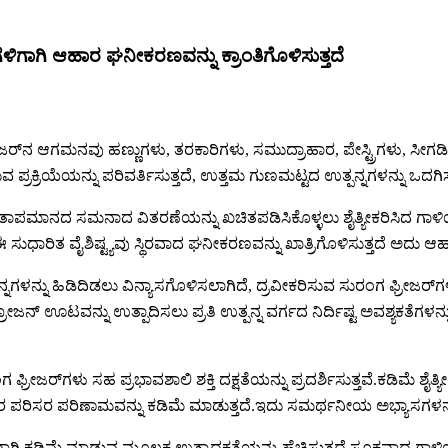
ಗಳಿಗಾಗಿ ಆಹಾರ ಘನೀಕರಣವನ್ನು ಕ್ರಾಂತಿಗೊಳಿಸುತ್ತದೆ
ರೀಜರ್‌ನ ಆಗಮನವು ಹಣ್ಣುಗಳು, ತರಕಾರಿಗಳು, ಸಮುದ್ರಾಹಾರ, ಪೇಸ್ಟ್ರಿಗಳು, ಸೀ
ಪ್ರಕ್ರಿಯೆಯನ್ನು ಪರಿವರ್ತಿಸುತ್ತದೆ, ಉತ್ತಮ ಗುಣಮಟ್ಟದ ಉತ್ಪನ್ನಗಳನ್ನು ಒದಗಿ
ತ್ತು ತಾಪಮಾನದ ಸಮನಾದ ವಿತರಣೆಯನ್ನು ಖಚಿತಪಡಿಸಿಕೊಳ್ಳಲು ಶೈತ್ಯೀಕರಿಸಿದ ಗಾಳಿ
ುಧಾರಿತ ವೈಶಿಷ್ಟ್ಯವು ಸ್ಥಿರವಾದ ಘನೀಕರಣವನ್ನು ಖಾತ್ರಿಗೊಳಿಸುತ್ತದೆ ಅದು ಆಹಾ
ನ್ನಗಳನ್ನು ಹಿಡಿದಿಡಲು ವಿನ್ಯಾಸಗೊಳಿಸಲಾಗಿದೆ, ದ್ರವೀಕರಿಸುವ ಸುರಂಗ ಫ್ರೀ
ರೋಜನ್ ಊಟವನ್ನು ಉತ್ಪಾದಿಸಲು ಪ್ರತಿ ಉತ್ಪನ್ನ ವರ್ಗದ ನಿರ್ದಿಷ್ಟ ಅವಶ್ಯಕತೆ
 ಫ್ರೀಜರ್‌ಗಳು ಸಹ ಪ್ರಭಾವಶಾಲಿ ಶಕ್ತಿ ದಕ್ಷತೆಯನ್ನು ಪ್ರದರ್ಶಿಸುತ್ತವೆ.ಕಡಿಮ
ಸರ ಪರಿಣಾಮವನ್ನು ಕಡಿಮೆ ಮಾಡುತ್ತದೆ.ಇದು ಸಮರ್ಥನೀಯ ಅಭ್ಯಾಸಗಳನ್ನು ಸ್ಥಾಪ
ಿಮೆ ಮಾಡುವ ಮೂಲಕ ಉತ್ಪಾದಕತೆಯನ್ನು ಹೆಚ್ಚಿಸುತ್ತದೆ.ಸೂಕ್ತವಾದ ಗಾಳಿಯ ಹರಿವ