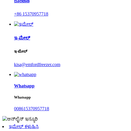
ದೂರವಾಣಿ
+86 15370957718
ಇ-ಮೇಲ್
ಇ-ಮೇಲ್
kisa@emfordfreezer.com
Whatsapp
Whatsapp
008615370957718
ಇಮೇಲ್ ಕಳುಹಿಸಿ